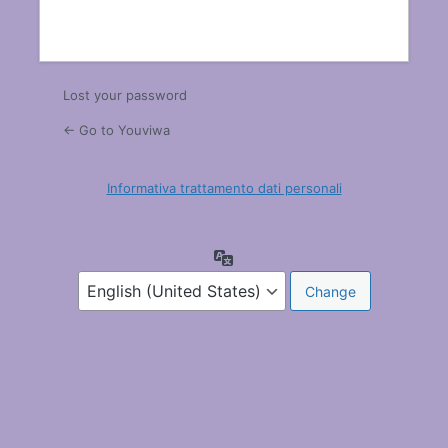
Login
Lost your password
← Go to Youviwa
Informativa trattamento dati personali
Language